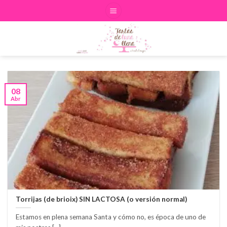
Skip
to
content
08
Abr
Torrijas (de brioix) SIN LACTOSA (o versión normal)
Estamos en plena semana Santa y cómo no, es época de uno de