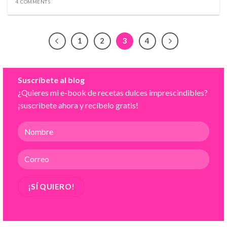
4 COMMENTS
1
2
3
4
Suscríbete al blog
¿Quieres mi e-book de recetas dulces imprescindibles?
¡suscribete ahora y recíbelo gratis!