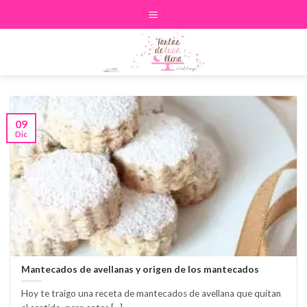
Skip
to
content
09
Dic
Mantecados de avellanas y origen de los mantecados
Hoy te traigo una receta de mantecados de avellana que quitan