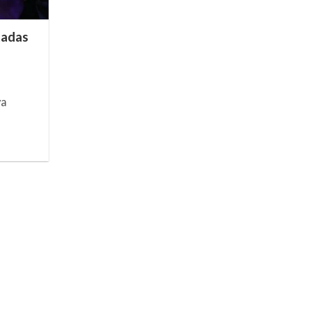
tadas
ya