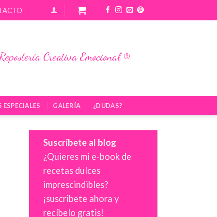
TACTO
Repostería Creativa Emocional ®
S ESPECIALES
GALERÍA
¿DUDAS?
Suscríbete al blog
¿Quieres mi e-book de
recetas dulces
imprescindibles?
¡suscribete ahora y
recíbelo gratis!