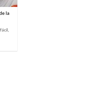
de la
ácil,
]