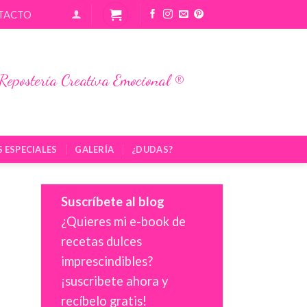
TACTO
Repostería Creativa Emocional ®
S ESPECIALES
GALERÍA
¿DUDAS?
Suscríbete al blog
¿Quieres mi e-book de
recetas dulces
imprescindibles?
¡suscribete ahora y
recíbelo gratis!