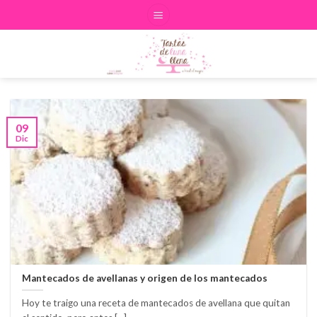
Skip
to
content
09
Dic
Mantecados de avellanas y origen de los mantecados
Hoy te traigo una receta de mantecados de avellana que quitan