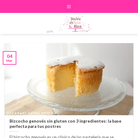
Skip
to
content
04
Mar
Bizcocho genovés sin gluten con 3 ingredientes: la base
perfecta para tus postres
El bizcocho genovés es un clásico de las pastelería que se